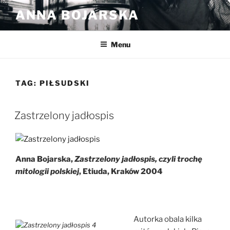
Przejdź
ANNA BOJARSKA
do
treści
Menu
TAG:
PIŁSUDSKI
Zastrzelony jadłospis
Anna Bojarska,
Zastrzelony jadłospis, czyli trochę
mitologii polskiej
, Etiuda, Kraków 2004
Autorka obala kilka