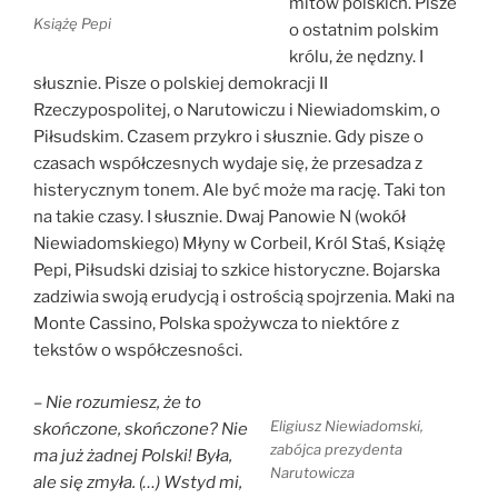
mitów polskich. Pisze
Książę Pepi
o ostatnim polskim
królu, że nędzny. I
słusznie. Pisze o polskiej demokracji II
Rzeczypospolitej, o Narutowiczu i Niewiadomskim, o
Piłsudskim. Czasem przykro i słusznie. Gdy pisze o
czasach współczesnych wydaje się, że przesadza z
histerycznym tonem. Ale być może ma rację. Taki ton
na takie czasy. I słusznie. Dwaj Panowie N (wokół
Niewiadomskiego) Młyny w Corbeil, Król Staś, Książę
Pepi, Piłsudski dzisiaj to szkice historyczne. Bojarska
zadziwia swoją erudycją i ostrością spojrzenia. Maki na
Monte Cassino, Polska spożywcza to niektóre z
tekstów o współczesności.
– Nie rozumiesz, że to
Eligiusz Niewiadomski,
skończone, skończone? Nie
zabójca prezydenta
ma już żadnej Polski! Była,
Narutowicza
ale się zmyła. (…) Wstyd mi,